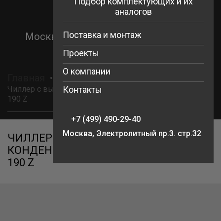
Подбор комплектующих и их
Перейти
аналогов
к
+7 (499) 490-29-40
содержимому
Поставка и монтаж
Москва, Электролитный пр.3. стр.32
Проекты
О компании
Главная
Чиллеры Energolux
Товары
Чиллер с выносным конденсатором Energolux SCLW-T
Контакты
190 Z
+7 (499) 490-29-40
Москва, Электролитный пр.3. стр.32
ЧИЛЛЕР С ВЫНОСНЫМ
КОНДЕНСАТОРОМ ENERGOLUX SCLW-T
190 Z