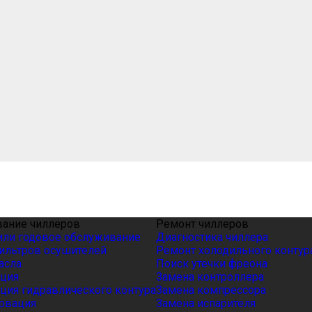
ание чиллеров
Ремонт чиллеров
или годовое обслуживание
Диагностика чиллера
ильтров осушителей
Ремонт холодильного контур
асла
Поиск утечки фреона
ция
Замена контроллера
ция гидравлического контура
Замена компрессора
рвация
Замена испарителя