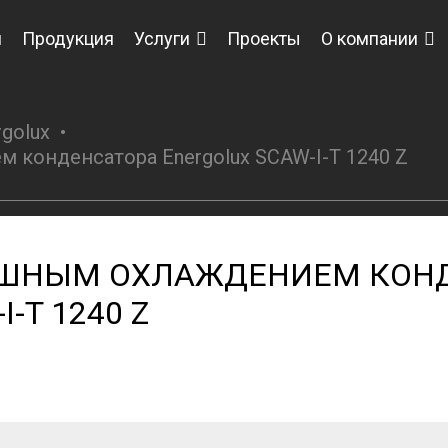
я
Продукция
Услуги
Проекты
О компании
golux
 конденсатора Energolux SCAW-I-T 1240 Z
УШНЫМ ОХЛАЖДЕНИЕМ КОН
-T 1240 Z