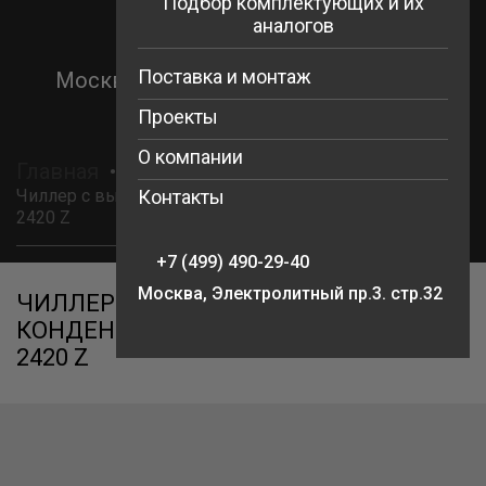
Подбор комплектующих и их
Перейти
аналогов
к
+7 (499) 490-29-40
содержимому
Поставка и монтаж
Москва, Электролитный пр.3. стр.32
Проекты
О компании
Главная
Чиллеры Energolux
Товары
Чиллер с выносным конденсатором Energolux SCLW-T
Контакты
2420 Z
+7 (499) 490-29-40
Москва, Электролитный пр.3. стр.32
ЧИЛЛЕР С ВЫНОСНЫМ
КОНДЕНСАТОРОМ ENERGOLUX SCLW-T
2420 Z